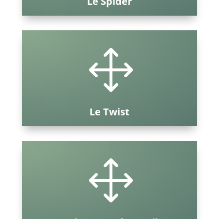
Le Spider
1
Le Twist
1