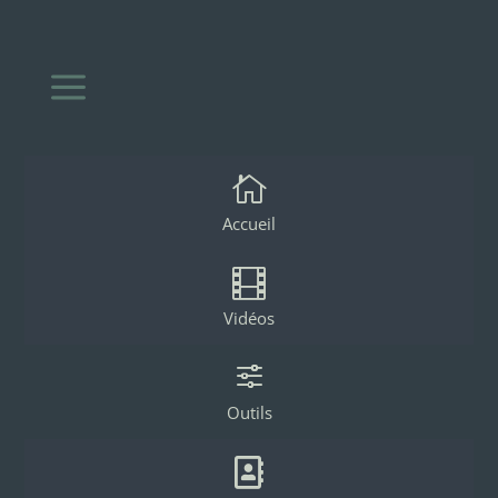
a

Accueil

Vidéos
f
Outils
