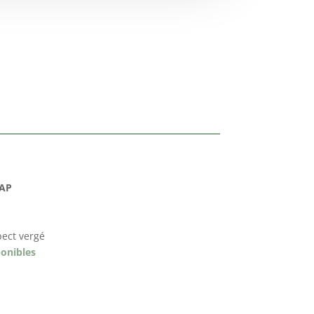
PAP
pect vergé
ponibles