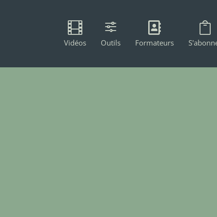

f


Vidéos
Outils
Formateurs
S'abonn
allage de Roses Longues Tiges est
Niveau 