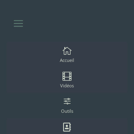
a

Accueil

Vidéos
f
Outils
