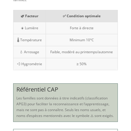
🌿 Facteur
✅ Condition optimale
☀️ Lumière
Forte à directe
🌡️ Température
Minimum 10°C
💧 Arrosage
Faible, modéré au printemps/automne
💨 Hygrométrie
≥ 50%
Référentiel CAP
Les familles sont données à titre indicatifs (classification
APG3) pour faciliter la reconnaissance et l’apprentissage,
mais ne sont pas à connaître. Seuls les noms usuels, et
noms d’espèces mentionnés avec le symbole ⚠️ sont exigés.