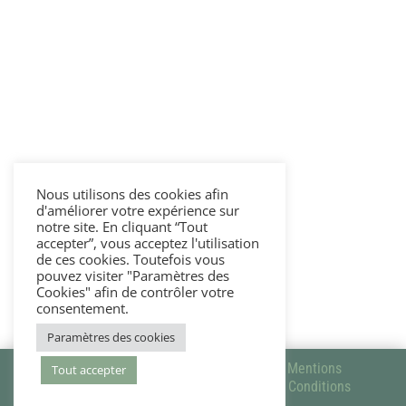
Plan du site
•
Accueil
•
Les abonnements
•
Les vidéos
•
Les outils du quotidien
Nous utilisons des cookies afin
•
Mon compte
d'améliorer votre expérience sur
notre site. En cliquant “Tout
•
Contact
accepter”, vous acceptez l'utilisation
de ces cookies. Toutefois vous
pouvez visiter "Paramètres des
Cookies" afin de contrôler votre
consentement.
Paramètres des cookies
© 2022
DAMU
| Réalisation
GRAFEO
|
Mentions
Tout accepter
Légales – Politique de Confidentialité
|
Conditions
Générales de Vente