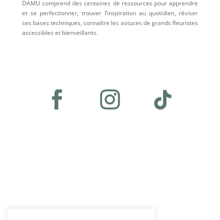
DAMU comprend des centaines de ressources pour apprendre
et se perfectionner, trouver l’inspiration au quotidien, réviser
ses bases techniques, connaître les astuces de grands fleuristes
accessibles et bienveillants.
Plan du site
•
Accueil
•
Les abonnements
•
Les vidéos
•
Les outils du quotidien