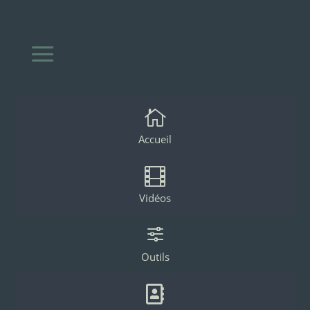
a

Accueil

Vidéos
f
Outils
