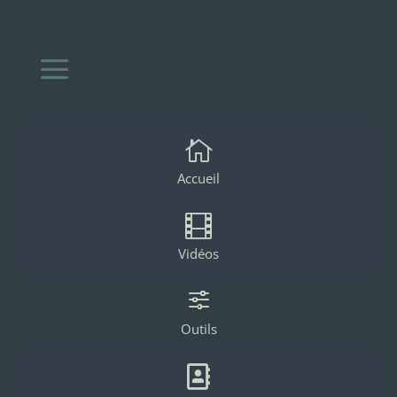
a

Accueil

Vidéos
f
Outils
